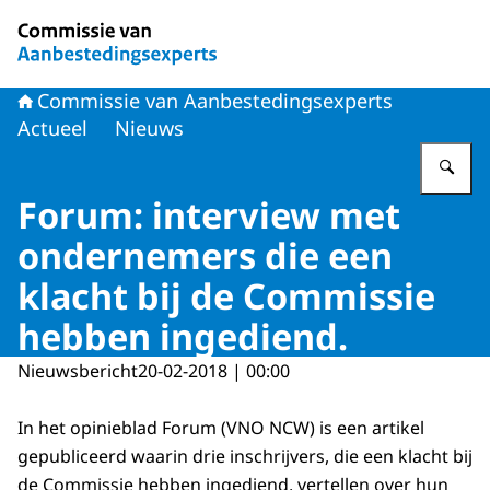
Naar de homepage van Commissie van Aanbestedingsex
Commissie van Aanbestedingsexperts
Actueel
Nieuws
Vu
Forum: interview met
ondernemers die een
klacht bij de Commissie
hebben ingediend.
Nieuwsbericht
20-02-2018 | 00:00
In het opinieblad Forum (VNO NCW) is een artikel
gepubliceerd waarin drie inschrijvers, die een klacht bij
de Commissie hebben ingediend, vertellen over hun