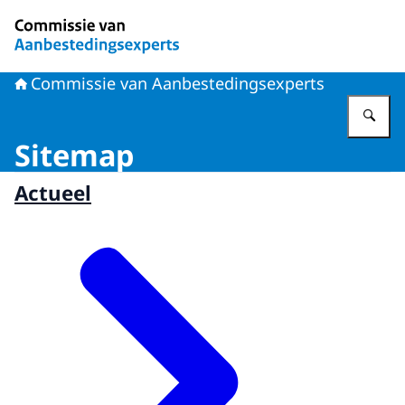
Naar de homepage van Commissie van Aanbestedingsex
Commissie van Aanbestedingsexperts
Vu
Sitemap
Actueel