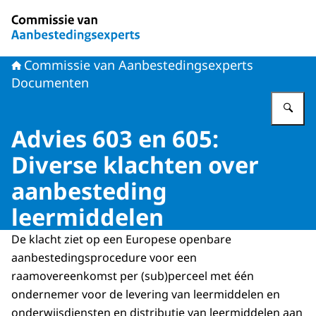
Naar de homepage van Commissie van Aanbestedingsex
Commissie van Aanbestedingsexperts
Documenten
Vu
Advies 603 en 605:
Diverse klachten over
aanbesteding
leermiddelen
De klacht ziet op een Europese openbare
aanbestedingsprocedure voor een
raamovereenkomst per (sub)perceel met één
ondernemer voor de levering van leermiddelen en
onderwijsdiensten en distributie van leermiddelen aan