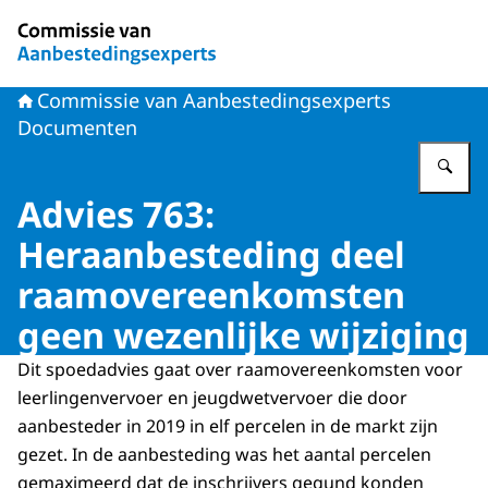
Naar de homepage van Commissie van Aanbestedingsex
Commissie van Aanbestedingsexperts
Documenten
Vu
Advies 763:
Heraanbesteding deel
raamovereenkomsten
geen wezenlijke wijziging
Dit spoedadvies gaat over raamovereenkomsten voor
leerlingenvervoer en jeugdwetvervoer die door
aanbesteder in 2019 in elf percelen in de markt zijn
gezet. In de aanbesteding was het aantal percelen
gemaximeerd dat de inschrijvers gegund konden