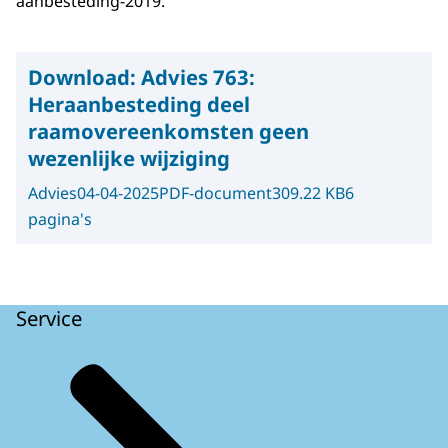
aanbesteding-2019.
Download:
Advies 763:
Heraanbesteding deel
raamovereenkomsten geen
wezenlijke wijziging
Advies
04-04-2025
PDF-document
309.22 KB
6
pagina's
Service