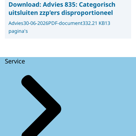
Download:
Advies 835: Categorisch
uitsluiten zzp’ers disproportioneel
Advies
30-06-2026
PDF-document
332.21 KB
13
pagina's
Service