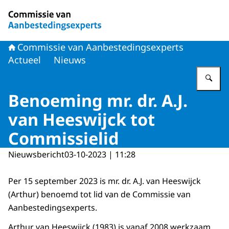
Naar de homepage van Commissie van Aanbestedingsex
Commissie van Aanbestedingsexperts
Actueel
Nieuws
Vu
Benoeming mr. dr. A.J.
van Heeswijck tot
Commissielid
Nieuwsbericht
03-10-2023 | 11:28
Per 15 september 2023 is mr. dr. A.J. van Heeswijck
(Arthur) benoemd tot lid van de Commissie van
Aanbestedingsexperts.
Arthur van Heeswijck (1983) is vanaf 2008 werkzaam